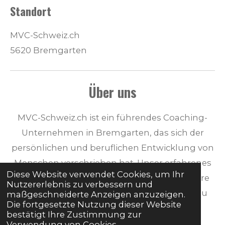
Standort
MVC-Schweiz.ch
5620 Bremgarten
Über uns
MVC-Schweiz.ch ist ein führendes Coaching-
Unternehmen in Bremgarten, das sich der
persönlichen und beruflichen Entwicklung von
Menschen verschrieben hat. Unser erfahrenes
Diese Website verwendet Cookies, um Ihr
Team von Coaches unterstützt Sie dabei, Ihre
Nutzererlebnis zu verbessern und
Ziele zu erreichen und Ihr volles Potential zu
maßgeschneiderte Anzeigen anzuzeigen.
Die fortgesetzte Nutzung dieser Website
entfalten.
bestätigt Ihre Zustimmung zur
Verwendung von Cookies.