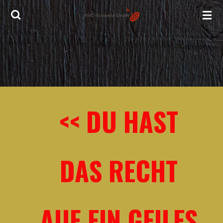
Zum
Hauptinhalt
springen
<< DU HAST
DAS RECHT
AUF EIN GEILES